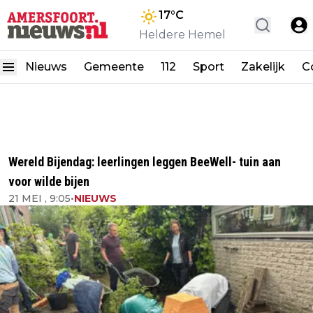
17
°C
Heldere Hemel
Nieuws
Gemeente
112
Sport
Zakelijk
C
Wereld Bijendag: leerlingen leggen BeeWell- tuin aan
voor wilde bijen
21 MEI , 9:05
•
NIEUWS