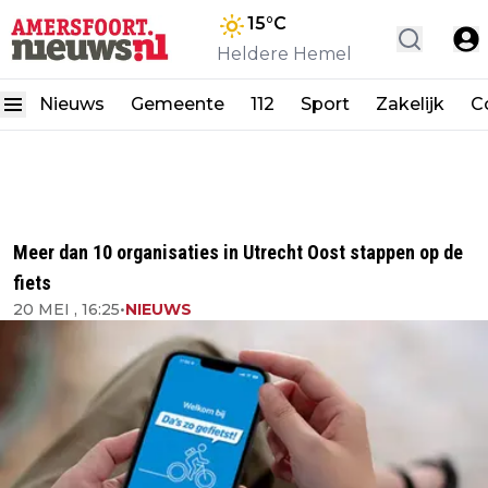
15
°C
Heldere Hemel
Nieuws
Gemeente
112
Sport
Zakelijk
C
Meer dan 10 organisaties in Utrecht Oost stappen op de
fiets
20 MEI , 16:25
•
NIEUWS