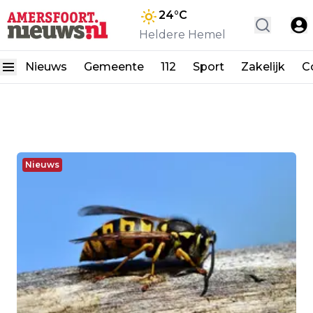
24
°C
Heldere Hemel
Nieuws
Gemeente
112
Sport
Zakelijk
C
Nieuws