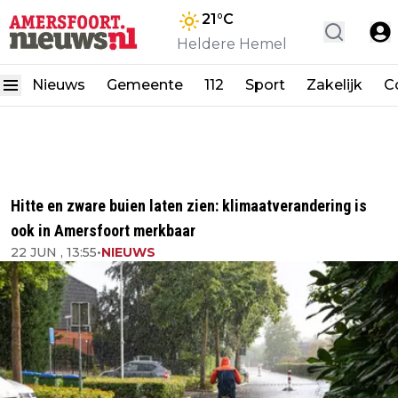
21
°C
Heldere Hemel
Nieuws
Gemeente
112
Sport
Zakelijk
C
Hitte en zware buien laten zien: klimaatverandering is
ook in Amersfoort merkbaar
22 JUN , 13:55
•
NIEUWS