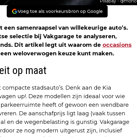
Pixabay - qimono
Voeg toe als voorkeursbron op Google
t een samenraapsel van willekeurige auto’s.
e selectie bij Vakgarage te analyseren,
ends. Dit artikel legt uit waarom de
occasions
er een weloverwogen keuze kunt maken.
eit op maat
t compacte stadsauto’s. Denk aan de Kia
wagen up!. Deze modellen zijn ideaal voor wie
e parkeerruimte heeft of gewoon een wendbare
ren. De aanschafprijs ligt laag (vaak tussen
maal en de wegenbelasting is gunstig. Vakgarage
ardoor ze nog modern uitgerust zijn, inclusief