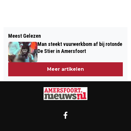
Vorig artikel
Volgend artikel
BURGEMEESTER OPENT NIEUWE AMV-
Meest Gelezen
WEEK VAN AI, ROBOTICA EN
LOCATIE VAN TAALCENTRUM AAN DE
Man steekt vuurwerkbom af bij rotonde
DOMOTICA IN DE BIBLIOTHEEK
SWEELINCKSTRAAT
De Stier in Amersfoort
EEMLAND
Meer artikelen