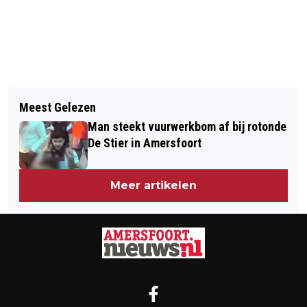
Vorig artikel
Volgend artikel
ZEER ZELDZAME SOMALISCHE WILDE
Meest Gelezen
EÉN JAAR STILLE TOCHT VOOR
EZELS VANAF NU TE BEWONDEREN IN
Man steekt vuurwerkbom af bij rotonde
PALESTINA
DIERENPARK AMERSFOORT
De Stier in Amersfoort
Meer artikelen