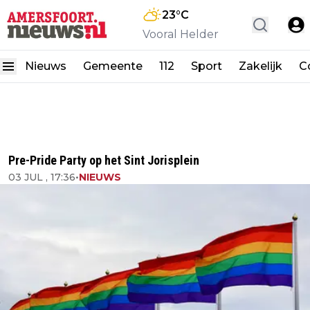
23
°C
Vooral Helder
Nieuws
Gemeente
112
Sport
Zakelijk
C
Pre-Pride Party op het Sint Jorisplein
03 JUL , 17:36
•
NIEUWS