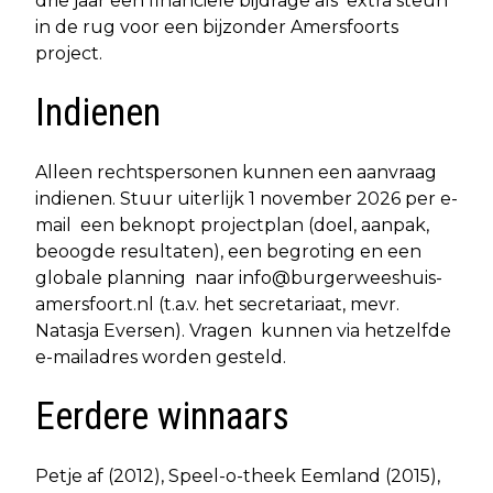
drie jaar een financiële bijdrage als extra steun
in de rug voor een bijzonder Amersfoorts
project.
Indienen
Alleen rechtspersonen kunnen een aanvraag
indienen. Stuur uiterlijk 1 november 2026 per e-
mail een beknopt projectplan (doel, aanpak,
beoogde resultaten), een begroting en een
globale planning naar
info@burgerweeshuis-
amersfoort.nl
(t.a.v. het secretariaat, mevr.
Natasja Eversen). Vragen kunnen via hetzelfde
e-mailadres worden gesteld.
Eerdere winnaars
Petje af (2012), Speel-o-theek Eemland (2015),