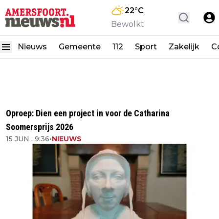
22
°C
Bewolkt
Nieuws
Gemeente
112
Sport
Zakelijk
C
Oproep: Dien een project in voor de Catharina
Soomersprijs 2026
15 JUN , 9:36
•
NIEUWS