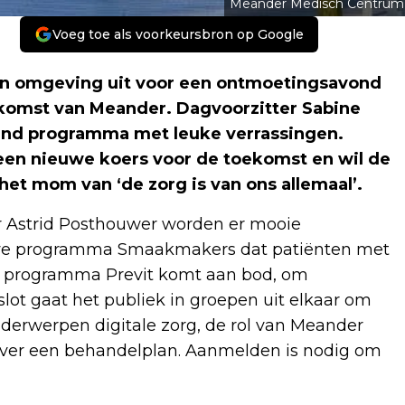
Meander Medisch Centrum
Voeg toe als voorkeursbron op Google
en omgeving uit voor een ontmoetingsavond
ekomst van Meander. Dagvoorzitter Sabine
lend programma met leuke verrassingen.
een nieuwe koers voor de toekomst en wil de
et mom van ‘de zorg is van ons allemaal’.
r Astrid Posthouwer worden er mooie
ieuwe programma Smaakmakers dat patiënten met
et programma Previt komt aan bod, om
 slot gaat het publiek in groepen uit elkaar om
nderwerpen digitale zorg, de rol van Meander
over een behandelplan. Aanmelden is nodig om