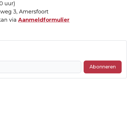
30 uur)
weg 3, Amersfoort
kan via
Aanmeldformulier
Abonneren
Volgend artikel
WIND OP ISSELT: START
INSPRAAKPROCEDURE
ONTWERPVERGUNNING