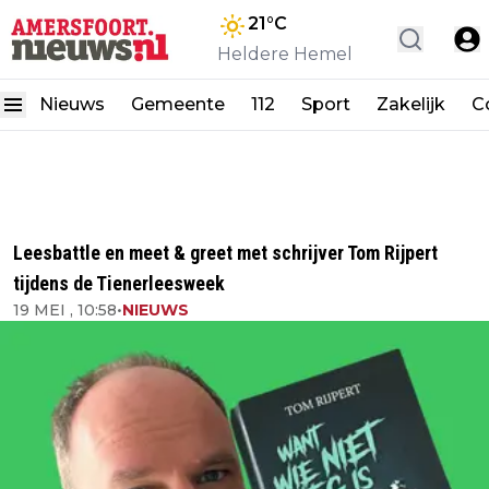
21
°C
Heldere Hemel
Nieuws
Gemeente
112
Sport
Zakelijk
C
Leesbattle en meet & greet met schrijver Tom Rijpert
tijdens de Tienerleesweek
19 MEI , 10:58
•
NIEUWS