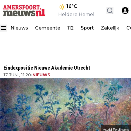
16
°C
Heldere Hemel
Nieuws
Gemeente
112
Sport
Zakelijk
C
Eindexpositie Nieuwe Akademie Utrecht
17 JUN , 11:20
•
NIEUWS
Astrid Ferdinand