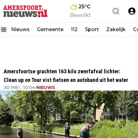
25
°C
Bewolkt
Nieuws
Gemeente
112
Sport
Zakelijk
C
Amersfoortse grachten 163 kilo zwerfafval lichter:
Clean up on Tour vist fietsen en autoband uit het water
30 MEI , 10:04
•
NIEUWS