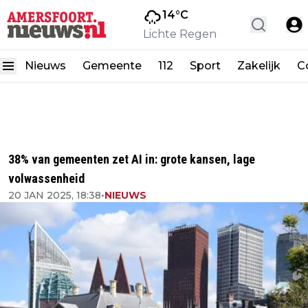
14
°C
Lichte Regen
Nieuws
Gemeente
112
Sport
Zakelijk
C
38% van gemeenten zet AI in: grote kansen, lage
volwassenheid
20 JAN 2025, 18:38
•
NIEUWS