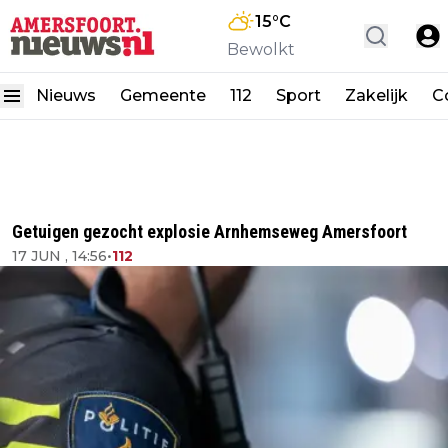
15
°C
Bewolkt
Nieuws
Gemeente
112
Sport
Zakelijk
C
Getuigen gezocht explosie Arnhemseweg Amersfoort
17 JUN , 14:56
•
112