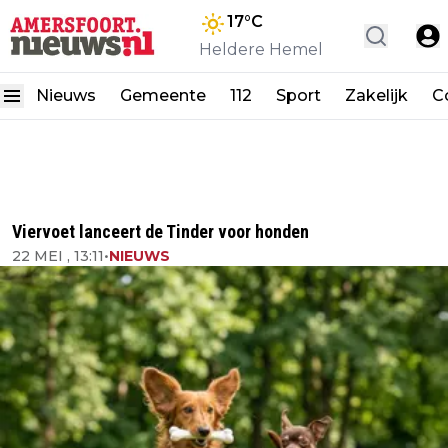
17
°C
Heldere Hemel
Nieuws
Gemeente
112
Sport
Zakelijk
C
Viervoet lanceert de Tinder voor honden
22 MEI , 13:11
•
NIEUWS