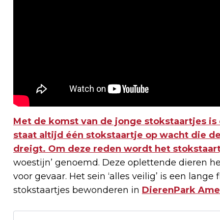
Met de komst van de jonge stokstaartjes is 
staat altijd één stokstaartje op wacht die
dreigt. Om deze reden wordt het
stokstaar
woestijn’ genoemd. Deze oplettende dieren h
voor gevaar. Het sein ‘alles veilig’ is een lang
stokstaartjes bewonderen in
DierenPark Ame