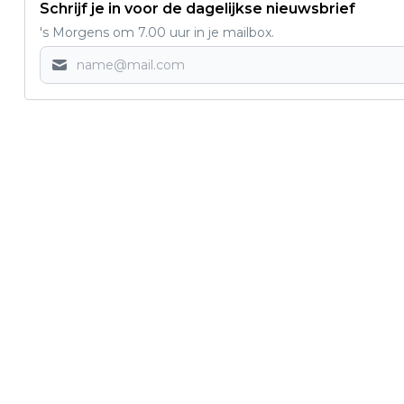
Schrijf je in voor de dagelijkse nieuwsbrief
's Morgens om 7.00 uur in je mailbox.
Vorig artikel
FEEST IN KATTENBROEK: GABRIE
MEHENSCHOOL 35 JAAR