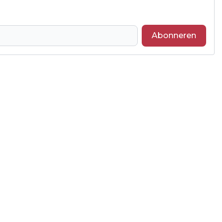
Abonneren
Volgend artikel
FLINT EN PYNARELLO BUNDELEN
KRACHTEN VOOR DE TOEKOMST VAN
KLASSIEKE MUZIEK IN AMERSFOORT