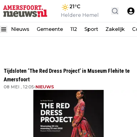
21
°C
Heldere Hemel
Nieuws
Gemeente
112
Sport
Zakelijk
C
Tijdsloten ‘The Red Dress Project’ in Museum Flehite te
Amersfoort
08 MEI , 12:05
•
NIEUWS