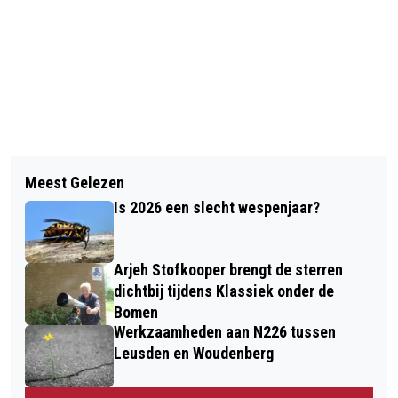
Vorig artikel
Volgend artikel
BURGEMEESTER LUCAS BOLSIUS
Meest Gelezen
VRIJDAG WEER STAKINGEN PRORAIL
BEZOEKT 65-JARIG BRUIDSPAAR
Is 2026 een slecht wespenjaar?
ZOETEN-VAN ZUIJLEN
Arjeh Stofkooper brengt de sterren
dichtbij tijdens Klassiek onder de
Bomen
Werkzaamheden aan N226 tussen
Leusden en Woudenberg