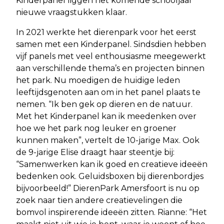
Kinderpanel liggen het komende schooljaar
nieuwe vraagstukken klaar.
In 2021 werkte het dierenpark voor het eerst
samen met een Kinderpanel. Sindsdien hebben
vijf panels met veel enthousiasme meegewerkt
aan verschillende thema’s en projecten binnen
het park. Nu moedigen de huidige leden
leeftijdsgenoten aan om in het panel plaats te
nemen. “Ik ben gek op dieren en de natuur.
Met het Kinderpanel kan ik meedenken over
hoe we het park nog leuker en groener
kunnen maken”, vertelt de 10-jarige Max. Ook
de 9-jarige Elise draagt haar steentje bij:
“Samenwerken kan ik goed en creatieve ideeën
bedenken ook. Geluidsboxen bij dierenbordjes
bijvoorbeeld!” DierenPark Amersfoort is nu op
zoek naar tien andere creatievelingen die
bomvol inspirerende ideeën zitten. Rianne: “Het