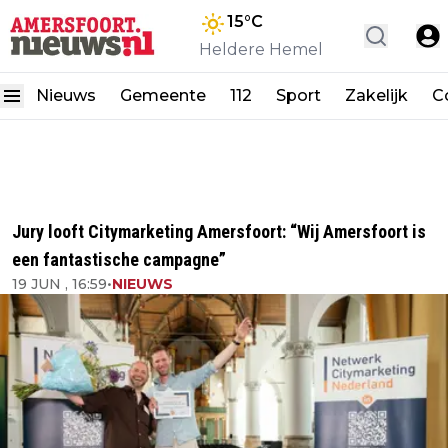
15
°C
Heldere Hemel
Nieuws
Gemeente
112
Sport
Zakelijk
C
Jury looft Citymarketing Amersfoort: “Wij Amersfoort is
een fantastische campagne”
19 JUN , 16:59
•
NIEUWS