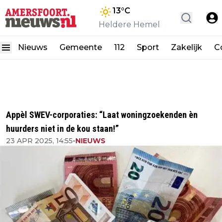
13
°C
Heldere Hemel
Nieuws
Gemeente
112
Sport
Zakelijk
C
Appèl SWEV-corporaties: “Laat woningzoekenden èn
huurders niet in de kou staan!”
23 APR 2025, 14:55
•
NIEUWS