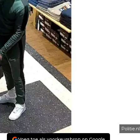
Politie.nl
Voeg toe als voorkeursbron op Google